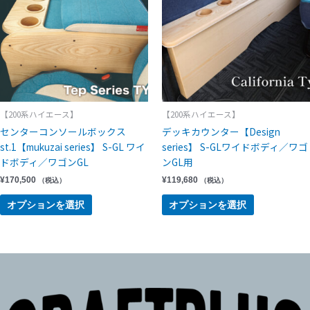
【200系ハイエース】
【200系ハイエース】
センターコンソールボックス
デッキカウンター【Design
st.1【mukuzai series】 S-GL ワイ
series】 S-GLワイドボディ／ワゴ
ドボディ／ワゴンGL
ンGL用
¥
170,500
¥
119,680
（税込）
（税込）
オプションを選択
オプションを選択