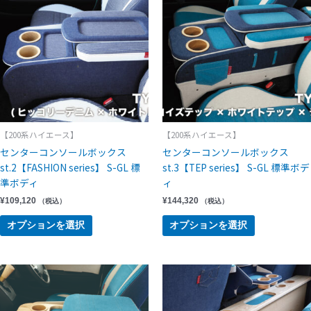
【200系ハイエース】
【200系ハイエース】
センターコンソールボックス
センターコンソールボックス
st.2【FASHION series】 S-GL 標
st.3【TEP series】 S-GL 標準ボデ
準ボディ
ィ
¥
109,120
¥
144,320
（税込）
（税込）
オプションを選択
オプションを選択