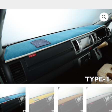
ダ
ッ
シ
ュ
マ
ッ
ト
【TEP
series】
個