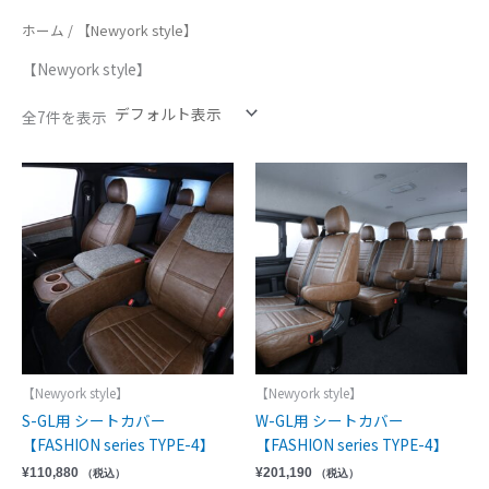
ホーム
/ 【Newyork style】
【Newyork style】
全7件を表示
【Newyork style】
【Newyork style】
S-GL用 シートカバー
W-GL用 シートカバー
【FASHION series TYPE-4】
【FASHION series TYPE-4】
¥
110,880
¥
201,190
（税込）
（税込）