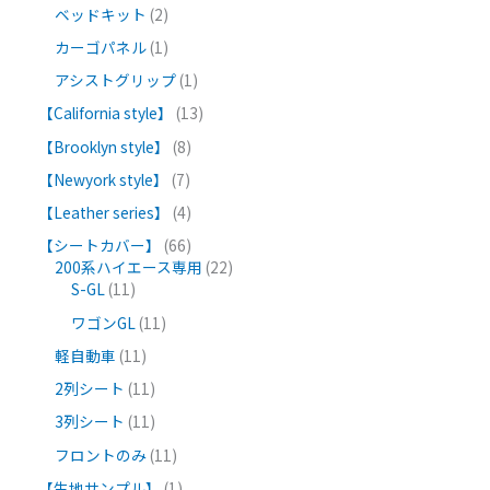
ベッドキット
2
カーゴパネル
1
アシストグリップ
1
【California style】
13
【Brooklyn style】
8
【Newyork style】
7
【Leather series】
4
【シートカバー】
66
200系ハイエース専用
22
S-GL
11
ワゴンGL
11
軽自動車
11
2列シート
11
3列シート
11
フロントのみ
11
【生地サンプル】
1