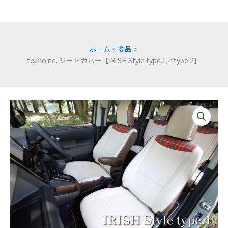
ホーム
商品
to.mo.ne. シートカバー【IRISH Style type.1／type.2】
to.mo.ne.
シ
ー
ト
カ
バ
ー
【IRISH
Style
type.1
／